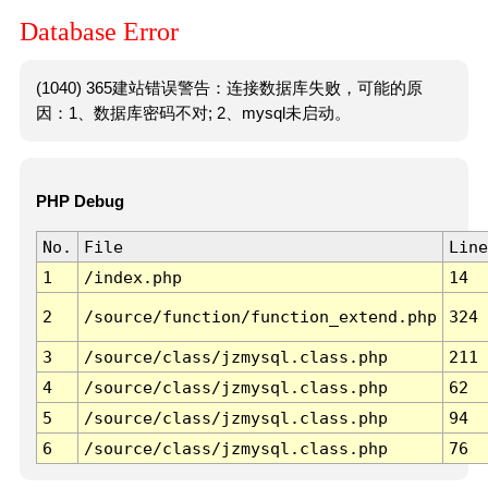
Database Error
(1040) 365建站错误警告：连接数据库失败，可能的原
因：1、数据库密码不对; 2、mysql未启动。
PHP Debug
No.
File
Line
1
/index.php
14
2
/source/function/function_extend.php
324
3
/source/class/jzmysql.class.php
211
4
/source/class/jzmysql.class.php
62
5
/source/class/jzmysql.class.php
94
6
/source/class/jzmysql.class.php
76