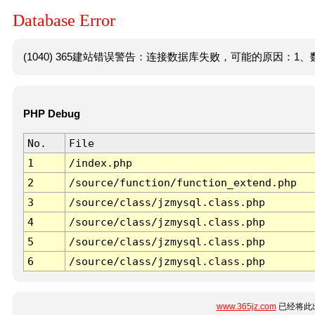
Database Error
(1040) 365建站错误警告：连接数据库失败，可能的原因：1、数
PHP Debug
No.
File
1
/index.php
2
/source/function/function_extend.php
3
/source/class/jzmysql.class.php
4
/source/class/jzmysql.class.php
5
/source/class/jzmysql.class.php
6
/source/class/jzmysql.class.php
www.365jz.com
已经将此