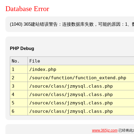
Database Error
(1040) 365建站错误警告：连接数据库失败，可能的原因：1、数
PHP Debug
No.
File
1
/index.php
2
/source/function/function_extend.php
3
/source/class/jzmysql.class.php
4
/source/class/jzmysql.class.php
5
/source/class/jzmysql.class.php
6
/source/class/jzmysql.class.php
www.365jz.com
已经将此