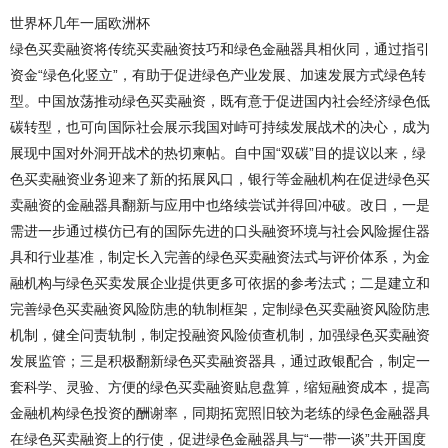
世界杯几年一届欧洲杯
绿色买卖融资将传统买卖融资技巧和绿色金融器具相伙同，通过指引
资金“绿色化竖立”，有助于促进绿色产业发展、加速发展方式绿色转
型。中国放荡推动绿色买卖融资，既有意于促进国内社会经济绿色低
碳转型，也可向国际社会展示我国对峙可持续发展战术的决心，成为
展现中国对外洞开战术的热切柬帖。自中国“双碳”目的提议以来，绿
色买卖融资业务迎来了新的拓展风口，银行等金融机构在促进绿色买
卖融资的金融器具翻新与应用中也络续尝试并得回冲破。改日，一是
需进一步通过模仿已有的国际先进的口头融资环境与社会风险握住器
具和行业基准，制定长入完善的绿色买卖融资法式与评价体系，为金
融机构与绿色买卖发展企业提供更多可依据的参考法式；二是建立和
完善绿色买卖融资风险防患的轨制框架，定制绿色买卖融资风险防患
机制，健全问责轨制，制定投融资风险侦查机制，加强绿色买卖融资
发展监管；三是积极翻新绿色买卖融资器具，通过政银配合，制定一
套科学、灵验、方便的绿色买卖融资贴息盘算，缩短融资成本，提高
金融机构绿色投资的酬谢率，同期拓宽照旧较为老练的绿色金融器具
在绿色买卖融资上的行使，促进绿色金融器具与“一带一谈”共开国度