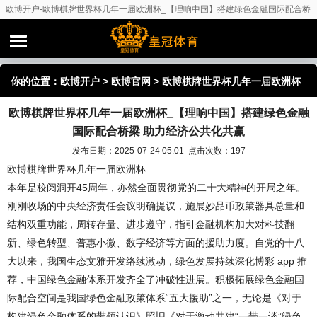
欧博开户-欧博棋牌世界杯几年一届欧洲杯_【理响中国】搭建绿色金融国际配合桥
梁 助力经济公共化共赢
你的位置：
欧博开户
>
欧博官网
> 欧博棋牌世界杯几年一届欧洲杯
欧博棋牌世界杯几年一届欧洲杯_【理响中国】搭建绿色金融
_【理响中国】搭建绿色金融国际配合桥梁 助力经济公共化共赢
国际配合桥梁 助力经济公共化共赢
发布日期：2025-07-24 05:01 点击次数：197
欧博棋牌世界杯几年一届欧洲杯
本年是校阅洞开45周年，亦然全面贯彻党的二十大精神的开局之年。
刚刚收场的中央经济责任会议明确提议，施展妙品币政策器具总量和
结构双重功能，周转存量、进步遵守，指引金融机构加大对科技翻
新、绿色转型、普惠小微、数字经济等方面的援助力度。自党的十八
大以来，我国生态文雅开发络续激动，绿色发展持续深化博彩 app 推
荐，中国绿色金融体系开发齐全了冲破性进展。积极拓展绿色金融国
际配合空间是我国绿色金融政策体系“五大援助”之一，无论是《对于
构建绿色金融体系的带领认识》照旧《对于激动共建“一带一谈”绿色