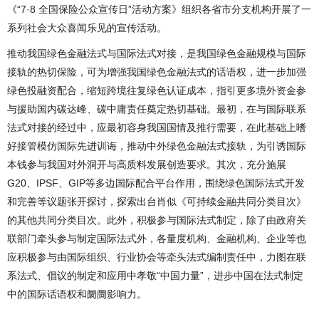
《“7·8 全国保险公众宣传日”活动方案》组织各省市分支机构开展了一
系列社会大众喜闻乐见的宣传活动。
推动我国绿色金融法式与国际法式对接，是我国绿色金融规模与国际
接轨的热切保险，可为增强我国绿色金融法式的话语权，进一步加强
绿色投融资配合，缩短跨境往复绿色认证成本，指引更多境外资金参
与援助国内碳达峰、碳中庸责任奠定热切基础。最初，在与国际联系
法式对接的经过中，应最初容身我国国情及推行需要，在此基础上嗜
好接管模仿国际先进训诲，推动中外绿色金融法式接轨，为引诱国际
本钱参与我国对外洞开与高质料发展创造要求。其次，充分施展
G20、IPSF、GIP等多边国际配合平台作用，围绕绿色国际法式开发
和完善等议题张开探讨，探索出台肖似《可持续金融共同分类目次》
的其他共同分类目次。此外，积极参与国际法式制定，除了由政府关
联部门牵头参与制定国际法式外，各量度机构、金融机构、企业等也
应积极参与由国际组织、行业协会等牵头法式编制责任中，力图在联
系法式、倡议的制定和应用中孝敬“中国力量”，进步中国在法式制定
中的国际话语权和阛阓影响力。