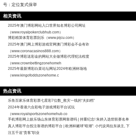
号：定位复式保举
相关资讯
2025年澳门博彩网站入口世界知名博彩公司网址
（www.royalpokerclubhub.com）
博彩精算体育彩票刮乐（www.pijcu.com）
2025年澳门网上博彩游戏官网澳门博彩会不会有诈
（www.coronacasinos888.com）
2025年博彩送彩金的网站大全做博彩代理犯法程度
（www.crownbettingzonehomeh
2025年最新博彩白菜论坛网址2024年欧洲杯场地
（www.kingofoddszonehome.c
热点资讯
乐鱼百家乐体育彩票七星彩7位数_救灾一线的“夫妇档”
2024年香港六合彩电子游戏博彩平台试玩
（www.royalsportszonehomehub.co
手机博彩网上娱乐场山东体育彩票网靠谱吗 | 持重纪念! 朱婷入选世联赛名单
真人博彩平台投注靠谱的博彩平台 | 欧洲杯赌球“暗潮”: 小代设局拉东谈主, 下
注五千送“贵客”职业