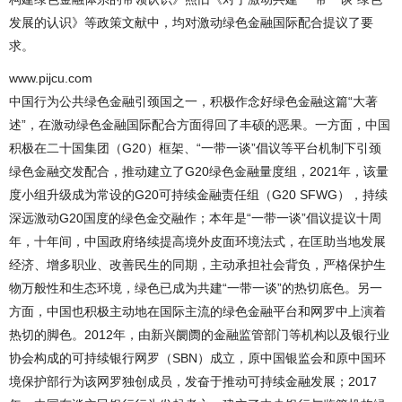
发展的认识》等政策文献中，均对激动绿色金融国际配合提议了要
求。
www.pijcu.com
中国行为公共绿色金融引颈国之一，积极作念好绿色金融这篇“大著
述”，在激动绿色金融国际配合方面得回了丰硕的恶果。一方面，中国
积极在二十国集团（G20）框架、“一带一谈”倡议等平台机制下引颈
绿色金融交发配合，推动建立了G20绿色金融量度组，2021年，该量
度小组升级成为常设的G20可持续金融责任组（G20 SFWG），持续
深远激动G20国度的绿色金交融作；本年是“一带一谈”倡议提议十周
年，十年间，中国政府络续提高境外皮面环境法式，在匡助当地发展
经济、增多职业、改善民生的同期，主动承担社会背负，严格保护生
物万般性和生态环境，绿色已成为共建“一带一谈”的热切底色。另一
方面，中国也积极主动地在国际主流的绿色金融平台和网罗中上演着
热切的脚色。2012年，由新兴阛阓的金融监管部门等机构以及银行业
协会构成的可持续银行网罗（SBN）成立，原中国银监会和原中国环
境保护部行为该网罗独创成员，发奋于推动可持续金融发展；2017