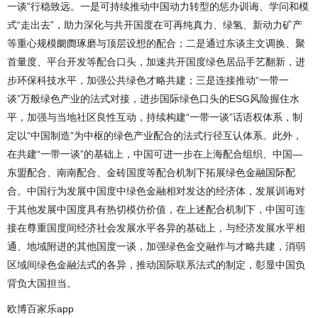
一谈”行稳致远。一是可持续推动中国动力转型的惩办训诲、学问和模
式“走出去”，助力深化与共开国度在可再纯真力、绿氢、新动力矿产
等重心规模阛阓琢磨与顶层设想的配合；二是通过东谈主文调换、聚
首量度、平台开发等配合口头，加速共开国度绿色居品手艺翻新，进
步环保科技水平，加强公共绿色才略共建；三是连接推动“一带一
谈”万般绿色产业的法式对接，进步国际绿色口头的ESG风险握住水
平，加强与当地社区良性互动，持续构建“一带一谈”话语权体系，制
定以“中国制造”为中枢的绿色产业配合的法式行径互认体系。此外，
在共建“一带一谈”的基础上，中国可进一步在上海配合组织、中国—
东盟配合、南南配合、金砖国度等配合机制下拓展绿色金融国际配
合。中国行为发展中国度中绿色金融相对发达的经济体，发展训诲对
于其他发展中国度具有热切模仿价值，在上述配合机制下，中国可连
接在尊重国度间经济社会发展水平各异的基础上，与经济发展水平相
通、地域附进的其他国度一谈，加强绿色金交融作与才略共建，消弱
区域间绿色金融法式的各异，推动国际联系法式的制定，彰显中国负
背负大国担当。
欧博百家乐app