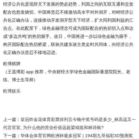
经济公共化是现辞天下发展的势必趋势，列国之间的互联互通和交发
配合也愈发烧切。中国将坚忍不移激动高水平对外洞开，对峙经济公
共化正确办法，连接推动开发洞开型天下经济，扩大同列国利益的汇
合点。在此配景下，绿色金融理念可成为国际配合的热切切入点和达
成“多边共鸣”的热切握手。改日，中国将进一步以绿色金融为握手，
构开国际配合热切桥梁，联袂共建东谈主类走时共同体，向经济公共
化正确办法坚忍不移地迈进。
欧博棋牌
（王遥博彩 app 推荐，中央财经大学绿色金融国际量度院院长、老
练、博士生导师）
欧博娱乐
上一篇：
皇冠炸金花体育彩票排列五今晚中奖号码是多少_林高远又一
代言官宣, 为什么他的营业价值远超梁靖崑和林诗栋?
下一篇：
华体会体育官网欧洲杯最多冠军 | 194期九哥福彩3D预测奖