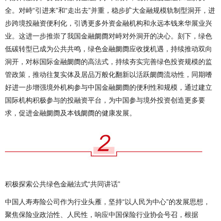
全。对峙“引进来”和“走出去”并重，稳步扩大金融规模轨制型洞开，进
步跨境投融资便利化，引诱更多外资金融机构和永远本钱来华展业兴
业。这进一步推崇了我国金融阛阓对峙对外洞开的决心。刻下，绿色
低碳转型已成为公共共鸣，绿色金融阛阓应收拢机遇，持续推动双向
洞开，对标国际金融阛阓的高法式，持续夯实完善绿色投资规模的监
管政策，推动往复实体及居品万般化翻新以活跃阛阓流动性，同期嗜
好进一步增强境外机构参与中国金融阛阓的便利性和规模，通过建立
国际机构积极参与的投融资平台，为中国参与境外投资创造更多要
求，促进金融阛阓及本钱阛阓的健康发展。
积极探索公共绿色金融法式“共同讲话”
中国人寿寿险公司作为行业头雁，坚持“以人民为中心”的发展思想，
聚焦保险业政治性、人民性，响应中国保险行业协会号召，根据