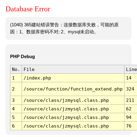
Database Error
(1040) 365建站错误警告：连接数据库失败，可能的原
因：1、数据库密码不对; 2、mysql未启动。
PHP Debug
No.
File
Line
1
/index.php
14
2
/source/function/function_extend.php
324
3
/source/class/jzmysql.class.php
211
4
/source/class/jzmysql.class.php
62
5
/source/class/jzmysql.class.php
94
6
/source/class/jzmysql.class.php
76