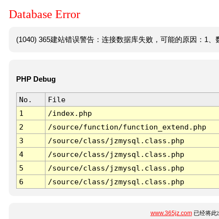
Database Error
(1040) 365建站错误警告：连接数据库失败，可能的原因：1、数
PHP Debug
No.
File
1
/index.php
2
/source/function/function_extend.php
3
/source/class/jzmysql.class.php
4
/source/class/jzmysql.class.php
5
/source/class/jzmysql.class.php
6
/source/class/jzmysql.class.php
www.365jz.com
已经将此