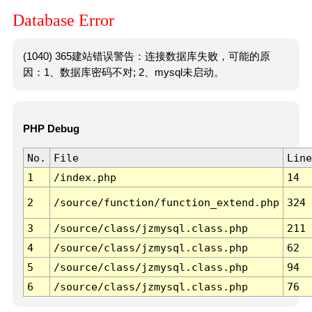
Database Error
(1040) 365建站错误警告：连接数据库失败，可能的原
因：1、数据库密码不对; 2、mysql未启动。
PHP Debug
No.
File
Line
1
/index.php
14
2
/source/function/function_extend.php
324
3
/source/class/jzmysql.class.php
211
4
/source/class/jzmysql.class.php
62
5
/source/class/jzmysql.class.php
94
6
/source/class/jzmysql.class.php
76