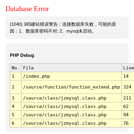
Database Error
(1040) 365建站错误警告：连接数据库失败，可能的原
因：1、数据库密码不对; 2、mysql未启动。
PHP Debug
No.
File
Line
1
/index.php
14
2
/source/function/function_extend.php
324
3
/source/class/jzmysql.class.php
211
4
/source/class/jzmysql.class.php
62
5
/source/class/jzmysql.class.php
94
6
/source/class/jzmysql.class.php
76