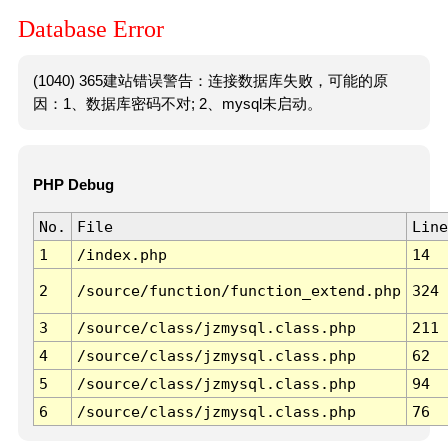
Database Error
(1040) 365建站错误警告：连接数据库失败，可能的原
因：1、数据库密码不对; 2、mysql未启动。
PHP Debug
No.
File
Line
1
/index.php
14
2
/source/function/function_extend.php
324
3
/source/class/jzmysql.class.php
211
4
/source/class/jzmysql.class.php
62
5
/source/class/jzmysql.class.php
94
6
/source/class/jzmysql.class.php
76