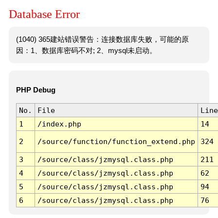
Database Error
(1040) 365建站错误警告：连接数据库失败，可能的原
因：1、数据库密码不对; 2、mysql未启动。
PHP Debug
No.
File
Line
1
/index.php
14
2
/source/function/function_extend.php
324
3
/source/class/jzmysql.class.php
211
4
/source/class/jzmysql.class.php
62
5
/source/class/jzmysql.class.php
94
6
/source/class/jzmysql.class.php
76