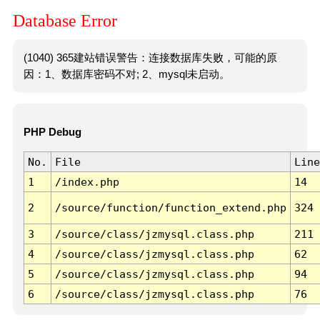
Database Error
(1040) 365建站错误警告：连接数据库失败，可能的原
因：1、数据库密码不对; 2、mysql未启动。
PHP Debug
No.
File
Line
1
/index.php
14
2
/source/function/function_extend.php
324
3
/source/class/jzmysql.class.php
211
4
/source/class/jzmysql.class.php
62
5
/source/class/jzmysql.class.php
94
6
/source/class/jzmysql.class.php
76