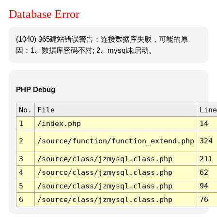
Database Error
(1040) 365建站错误警告：连接数据库失败，可能的原
因：1、数据库密码不对; 2、mysql未启动。
PHP Debug
No.
File
Line
1
/index.php
14
2
/source/function/function_extend.php
324
3
/source/class/jzmysql.class.php
211
4
/source/class/jzmysql.class.php
62
5
/source/class/jzmysql.class.php
94
6
/source/class/jzmysql.class.php
76