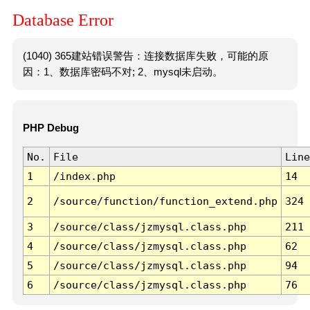
Database Error
(1040) 365建站错误警告：连接数据库失败，可能的原
因：1、数据库密码不对; 2、mysql未启动。
PHP Debug
No.
File
Line
1
/index.php
14
2
/source/function/function_extend.php
324
3
/source/class/jzmysql.class.php
211
4
/source/class/jzmysql.class.php
62
5
/source/class/jzmysql.class.php
94
6
/source/class/jzmysql.class.php
76