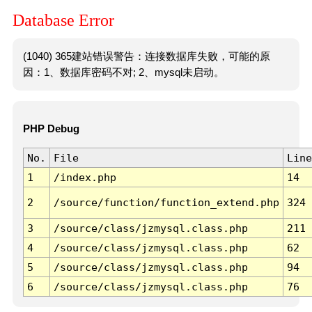
Database Error
(1040) 365建站错误警告：连接数据库失败，可能的原
因：1、数据库密码不对; 2、mysql未启动。
PHP Debug
No.
File
Line
1
/index.php
14
2
/source/function/function_extend.php
324
3
/source/class/jzmysql.class.php
211
4
/source/class/jzmysql.class.php
62
5
/source/class/jzmysql.class.php
94
6
/source/class/jzmysql.class.php
76