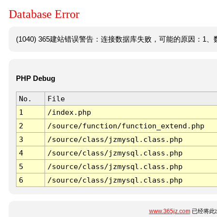
Database Error
(1040) 365建站错误警告：连接数据库失败，可能的原因：1、数
PHP Debug
No.
File
1
/index.php
2
/source/function/function_extend.php
3
/source/class/jzmysql.class.php
4
/source/class/jzmysql.class.php
5
/source/class/jzmysql.class.php
6
/source/class/jzmysql.class.php
www.365jz.com
已经将此