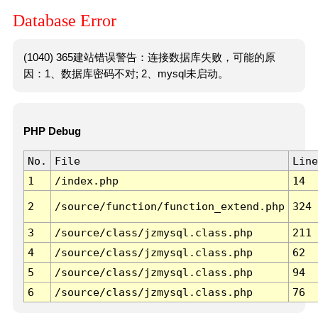
Database Error
(1040) 365建站错误警告：连接数据库失败，可能的原
因：1、数据库密码不对; 2、mysql未启动。
PHP Debug
No.
File
Line
1
/index.php
14
2
/source/function/function_extend.php
324
3
/source/class/jzmysql.class.php
211
4
/source/class/jzmysql.class.php
62
5
/source/class/jzmysql.class.php
94
6
/source/class/jzmysql.class.php
76