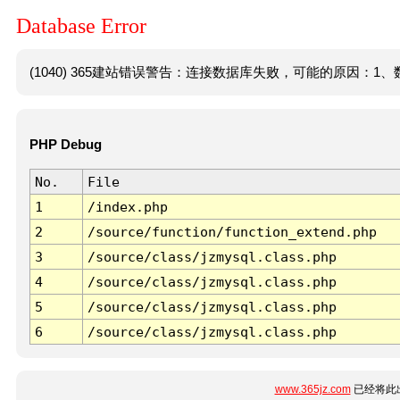
Database Error
(1040) 365建站错误警告：连接数据库失败，可能的原因：1、数
PHP Debug
No.
File
1
/index.php
2
/source/function/function_extend.php
3
/source/class/jzmysql.class.php
4
/source/class/jzmysql.class.php
5
/source/class/jzmysql.class.php
6
/source/class/jzmysql.class.php
www.365jz.com
已经将此