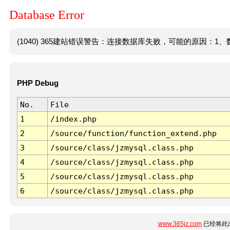
Database Error
(1040) 365建站错误警告：连接数据库失败，可能的原因：1、数
PHP Debug
No.
File
1
/index.php
2
/source/function/function_extend.php
3
/source/class/jzmysql.class.php
4
/source/class/jzmysql.class.php
5
/source/class/jzmysql.class.php
6
/source/class/jzmysql.class.php
www.365jz.com
已经将此